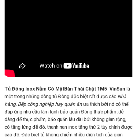
Tủ Đông Inox Nằm Có MặtBàn Thái Chặt 1M5 VinSun
là
một trong những dòng tủ Đông đặc biệt rất được các
Nhà
hàng, Bếp công nghiệp hay quán ăn
ưa thích bởi nó có thể
đáp ứng nhu cầu làm lạnh bảo quản Đông thực phẩm
,
dễ
dàng để thực phẩm, bảo quản lâu dài bởi không gian rộng,
có tầng lửng để đồ, thanh nan inox tầng thứ 2 tùy chỉnh được
cao độ. Đặc biệt tủ không chiếm nhiều diện tích của gian