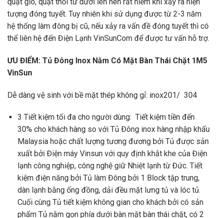
quạt gió, quạt thổi từ dưới lên nên rất hiếm khi xảy ra hiện
tượng đóng tuyết. Tuy nhiên khi sử dụng được từ 2-3 năm
hệ thống làm đông bị cũ, nếu xảy ra vấn đề đóng tuyết thì có
thể liên hệ đến Điện Lạnh VinSunCom để được tư vấn hỗ trợ.
ƯU ĐIỂM:
Tủ Đông Inox Nằm Có Mặ
t
Bàn Thái Chặt 1M5
VinSun
Dễ dàng vệ sinh với bề mặt thép không gỉ: inox201/ 304
3 Tiết kiệm tối đa cho người dùng: Tiết kiệm tiền đến
30% cho khách hàng so với Tủ Đông inox hàng nhập khẩu
Malaysia hoặc chất lượng tương đương bởi Tủ được sản
xuất bởi Điện máy Vinsun với quy định khắt khe của Điện
lạnh công nghiệp, công nghệ giữ Nhiệt lạnh từ Đức. Tiết
kiệm điện năng bởi Tủ làm Đông bởi 1 Block tập trung,
dàn lạnh bằng ống đồng, dải đều mặt lưng tủ và lóc tủ.
Cuối cùng Tủ tiết kiệm không gian cho khách bởi có sản
phẩm Tủ nằm gọn phía dưới bàn mặt bàn thái chặt, có 2