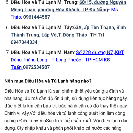
Điều Hòa và Tủ Lạnh M. Trung
:
68/15, đường Nguyễn
Mộng Tuân, phường Hòa Khánh, TP Đà Nẵng
- Ms
Thảo:
0961444587
Điều Hòa và Tủ Lạnh M. Tây:
63A, ấp Tân Thạnh, Bình
Thành Trung, Lấp Vò,T. Đồng Tháp
- TH Trí
0947344334
Điều Hòa và Tủ Lạnh M. Nam
:
Số 228 đường N7 ,KĐT
Đông Thăng Long - P Long Phước - TP HCM
KS
Tuấn
0972534587
Nên mua Điều Hòa và Tủ Lạnh hãng nào?
Điều Hòa và Tủ Lạnh là sản phẩm thiết yếu của gia đình và
nhà hàng, đồ mà cần độ ổn định, sử dụng liên tục hàng ngày,
đặc biệt là khi cần bảo trì, bảo hành cần có đồ thay thế ngay.
Chính vị vậy,Với điều hòa và tủ lạnh công suất lớn làm công
nghiệp Điện máy VinSun trực tiếp sản xuất. Với điện lạnh dân
dụng, Cty nhập khẩu và phân phối khắp cả nước các hãng