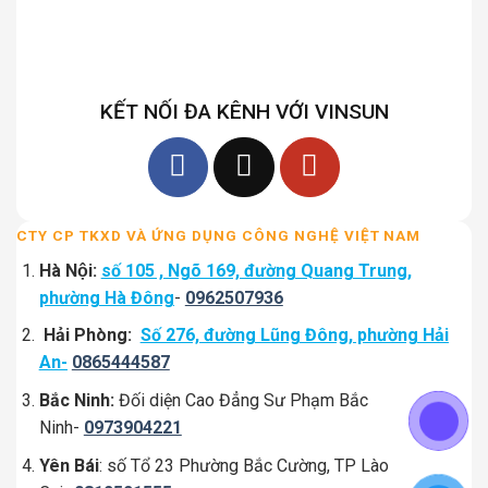
KẾT NỐI ĐA KÊNH VỚI VINSUN
CTY CP TKXD VÀ ỨNG DỤNG CÔNG NGHỆ VIỆT NAM
Hà Nội:
số 105 , Ngõ 169, đường Quang Trung,
phường Hà Đông
-
0962507936
Hải Phòng:
Số 276, đường Lũng Đông, phường Hải
An-
0865444587
Bắc Ninh:
Đối diện Cao Đẳng Sư Phạm Bắc
Ninh-
0973904221
Yên Bái
: số Tổ 23 Phường Bắc Cường, TP Lào