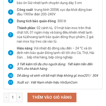
bảo ôn Giữ nhiệt lạnh chuyên dụng dày 3 cm
Công suất
trung bình 200W, cực đại khởi động ban
đầu 1900w điện 200-240V
Dung tích
bảo quản đông
: 300 lít
Thành phần:
02 cánh tủ, 01mặt bàn inox trên thái
chặt tốt, 01 ngăn máy và bảng điều khiển nhiệt lạnh
của tủ;khoang lạnh bảo quản đông thực phẩm; 2 giá
nan inox tùy treo cài vào tủ .
Hiệu năng
: Với nhiệt độ đông sâu đến – 24 °C và ổn
định nên bảo quản Đông lạnh rất tốt cho Cá, Thịt, Hải
Sản….. bếp nhà hàng, bếp công nghiệp.
3 Tiết kiệm tối đa cho người dùng: Tiết kiệm tiền đến
30% cho khách hàng
Dễ dàng vệ sinh với bề mặt thép không gỉ: inox201/ 304
Xuất xứ : Việt Nam nhãn hiệu VinSunCom
Tủ Đông Nằm 1M5 Có Mặt Bàn Thái Chặt VinSun số lượng
THÊM VÀO GIỎ HÀNG