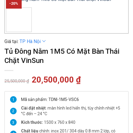
-20%
Giá tại:
TP Hà Nội
Tủ Đông Nằm 1M5 Có Mặt Bàn Thái
Chặt VinSun
Giá
20,500,000
₫
Giá
25,500,000
₫
gốc
hiện
là:
tại
25,500,000 ₫.
là:
20,500,000 ₫.
Mã sản phẩm: TDNI-1M5-VSC6
Cài đặt nhiệt
: màn hình led hiển thị, tùy chỉnh nhiệt +5
°C đến – 24 °C
Kích thước:
1500 x 760 x 840
Chất liệu
chính: inox 201/ 304 dày 0.8 mm 2 lớp, có