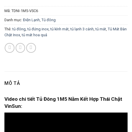
Mã:
TDNI-1M5-VSC6
Danh mục:
Điện Lạnh
,
Tủ đông
Thẻ:
tủ đông
,
tủ đứng inox
,
tủ kính mát
,
tủ lạnh 3 cánh
,
tủ mát
,
Tủ Mát Bàn
Chặt Inox
,
tủ mát hoa quả
MÔ TẢ
Video chi tiết Tủ Đông 1M5 Nằm Kết Hợp Thái Chặt
VinSun: