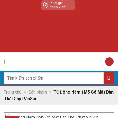
Skip
Xem giá
theo vị trí
to
content
Tìm
kiếm:
Trang chủ
»
Sản phẩm
»
Tủ Đông Nằm 1M5 Có Mặt Bàn
Thái Chặt VinSun