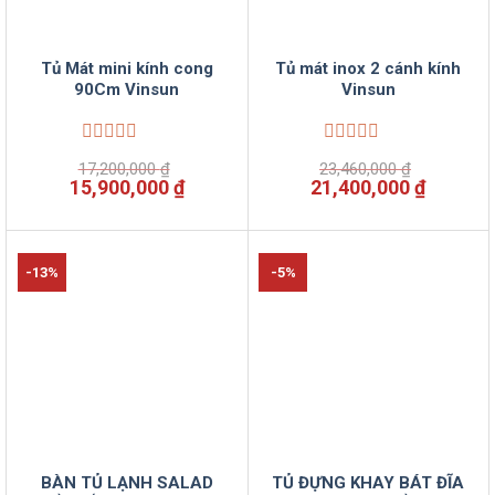
Tủ Mát mini kính cong
Tủ mát inox 2 cánh kính
90Cm Vinsun
Vinsun
Được
Được
17,200,000
₫
23,460,000
₫
xếp
xếp
Giá
Giá
Giá
Giá
15,900,000
₫
21,400,000
₫
hạng
hạng
gốc
hiện
gốc
hiện
0
0
là:
tại
là:
tại
5
5
17,200,000 ₫.
là:
23,460,000 ₫.
là:
sao
sao
15,900,000 ₫.
21,400,
-13%
-5%
BÀN TỦ LẠNH SALAD
TỦ ĐỰNG KHAY BÁT ĐĨA