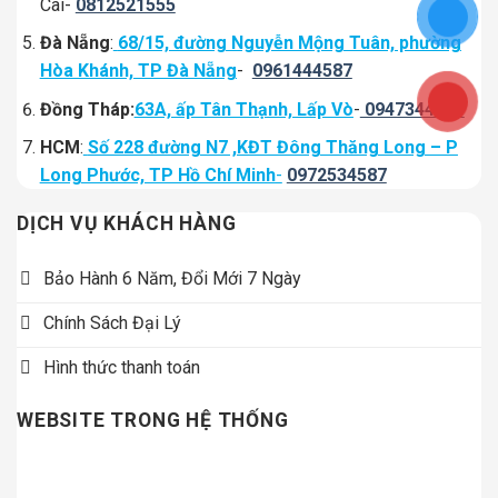
Cai-
0812521555
Đà Nẵng
:
68/15, đường Nguyễn Mộng Tuân, phường
Hòa Khánh, TP Đà Nẵng
-
0961444587
Đồng Tháp:
63A, ấp Tân Thạnh, Lấp Vò
-
0947344334
HCM
:
Số 228 đường N7 ,KĐT Đông Thăng Long – P
Long Phước, TP Hồ Chí Minh
-
0972534587
DỊCH VỤ KHÁCH HÀNG
Bảo Hành 6 Năm, Đổi Mới 7 Ngày
Chính Sách Đại Lý
Hình thức thanh toán
WEBSITE TRONG HỆ THỐNG