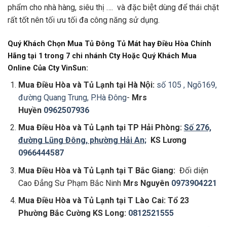
phẩm cho nhà hàng, siêu thị …. và đặc biệt dùng để thái chặt
rất tốt nên tối ưu tối đa công năng sử dụng.
Quý Khách Chọn Mua
Tủ Đông Tủ Mát hay Điều Hòa Chính
Hãng tại 1 trong 7 chi nhánh Cty Hoặc Quý Khách Mua
Online Của Cty VinSun:
Mua Điều Hòa và Tủ Lạnh tại
Hà Nội:
số 105 , Ngõ169,
đường Quang Trung, P.Hà Đông
-
Mrs
Huyền
0962507936
Mua Điều Hòa và Tủ Lạnh tại
TP Hải Phòng:
Số 276,
đường Lũng Đông, phường Hải An;
KS Lương
0966444587
Mua Điều Hòa và Tủ Lạnh tại
T Bắc Giang:
Đối diện
Cao Đẳng Sư Phạm Bắc Ninh
Mrs Nguyên
0973904221
Mua Điều Hòa và Tủ Lạnh tại T Lào Cai: Tổ 23
Phường Bắc Cường KS Long:
0812521555