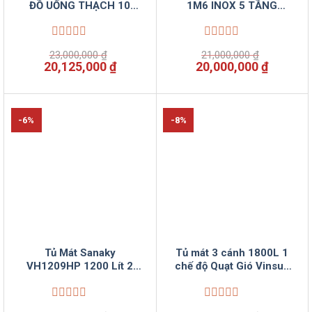
ĐỒ UỐNG THẠCH 10
1M6 INOX 5 TẦNG
KHAY 1M5 INOX ĐIỆN
VINSUNCOM
VINSUN
Được
Được
23,000,000
₫
21,000,000
₫
xếp
xếp
Giá
Giá
Giá
Giá
20,125,000
₫
20,000,000
₫
hạng
hạng
gốc
hiện
gốc
hiện
0
0
là:
tại
là:
tại
5
5
23,000,000 ₫.
là:
21,000,000 ₫.
là:
sao
sao
20,125,000 ₫.
20,000,
-6%
-8%
Tủ Mát Sanaky
Tủ mát 3 cánh 1800L 1
VH1209HP 1200 Lít 2
chế độ Quạt Gió Vinsun
Cánh Kính Tại VinSun
Phân Phối
Được
Được