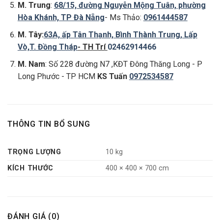
M. Trung
:
68/15, đường Nguyễn Mộng Tuân, phường
Hòa Khánh, TP Đà Nẵng
- Ms Thảo:
0961444587
M. Tây:
63A, ấp Tân Thạnh, Bình Thành Trung, Lấp
Vò,T. Đồng Tháp
- TH Trí
02462914466
M. Nam
: Số 228 đường N7 ,KĐT Đông Thăng Long - P
Long Phước - TP HCM
KS Tuấn
0972534587
THÔNG TIN BỔ SUNG
TRỌNG LƯỢNG
10 kg
KÍCH THƯỚC
400 × 400 × 700 cm
ĐÁNH GIÁ (0)