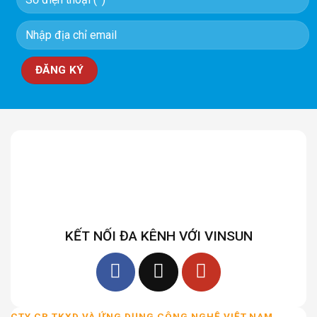
KẾT NỐI ĐA KÊNH VỚI VINSUN
CTY CP TKXD VÀ ỨNG DỤNG CÔNG NGHỆ VIỆT NAM