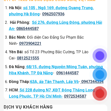
Hà Nội:
số 105 , Ngõ 169, đường Quang Trung,
phường Hà Đông
-
0962507936
Hải Phòng:
Số 276, đường Lũng Đông, phường Hải
An-
0865444587
Bắc Ninh:
Đối diện Cao Đẳng Sư Phạm Bắc
Ninh-
0973904221
Yên Bái
: số Tổ 23 Phường Bắc Cường, TP Lào
Cai-
0812521555
Đà Nẵng
:
68/15, đường Nguyễn Mộng Tuân, phường
Hòa Khánh, TP Đà Nẵng
-
0961444587
Đồng Tháp:
63A, ấp Tân Thạnh, Lấp Vò
-
0947344334
HCM
:
Số 228 đường N7 ,KĐT Đông Thăng Long – P
Long Phước, TP Hồ Chí Minh
-
0972534587
DỊCH VỤ KHÁCH HÀNG