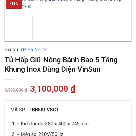
-11%
Giá tại:
TP Hà Nội
Tủ Hấp Giữ Nóng Bánh Bao 5 Tầng
Khung Inox Dùng Điện VinSun
Giá
3,100,000
₫
Giá
3,500,000
₫
gốc
hiện
là:
tại
3,500,000 ₫.
là:
3,100,000 ₫.
MÃ SP :
TBB5KI-VSC1
+ Kích thước: 380 x 400 x 745 mm
+ Điện áp: 220V/50Hz