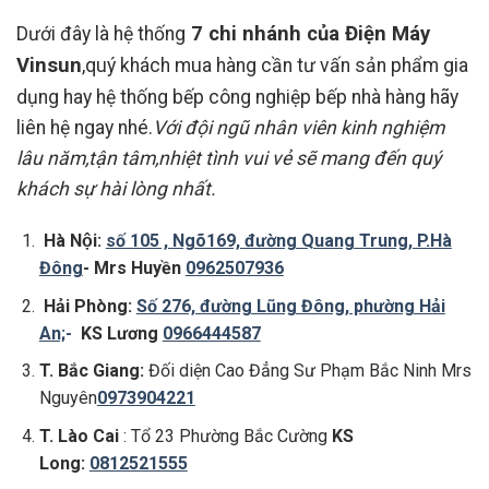
7 chi nhánh của
Điện Máy
Dưới đây là hệ thống
Vinsun
,quý khách mua hàng cần tư vấn sản phẩm gia
dụng hay hệ thống bếp công nghiệp bếp nhà hàng hãy
liên hệ ngay nhé.
Với đội ngũ nhân viên kinh nghiệm
lâu năm,tận tâm,nhiệt tình vui vẻ sẽ mang đến quý
khách sự hài lòng nhất.
Hà Nội:
số 105 , Ngõ169, đường Quang Trung, P.Hà
Đông
- Mrs Huyền
0962507936
Hải Phòng:
Số 276, đường Lũng Đông, phường Hải
An;
-
KS Lương
0966444587
T. Bắc Giang:
Đối diện Cao Đẳng Sư Phạm Bắc Ninh Mrs
Nguyên
0973904221
T. Lào Cai
: Tổ 23 Phường Bắc Cường
KS
Long:
0812521555