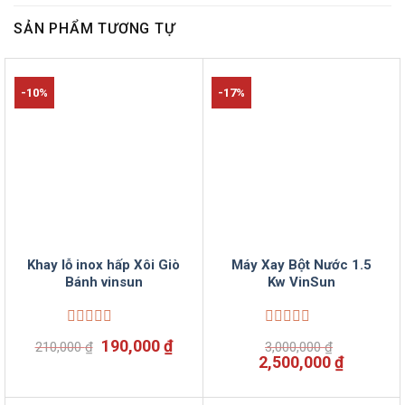
SẢN PHẨM TƯƠNG TỰ
-10%
-17%
Khay lỗ inox hấp Xôi Giò
Máy Xay Bột Nước 1.5
Bánh vinsun
Kw VinSun
Được
Được
Giá
Giá
190,000
₫
210,000
₫
3,000,000
₫
xếp
xếp
gốc
hiện
Giá
Giá
2,500,000
₫
hạng
hạng
là:
tại
gốc
hiện
0
0
210,000 ₫.
là:
là:
tại
5
5