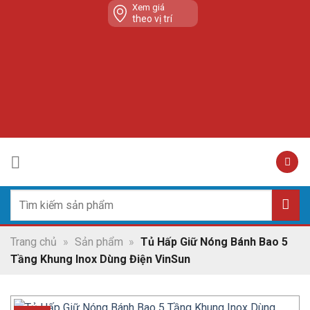
Skip
Xem giá
theo vị trí
to
content
Tìm
kiếm:
Trang chủ
»
Sản phẩm
»
Tủ Hấp Giữ Nóng Bánh Bao 5
Tầng Khung Inox Dùng Điện VinSun