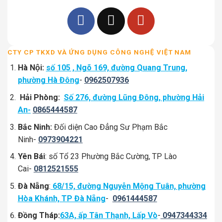
CTY CP TKXD VÀ ỨNG DỤNG CÔNG NGHỆ VIỆT NAM
Hà Nội:
số 105 , Ngõ 169, đường Quang Trung,
phường Hà Đông
-
0962507936
Hải Phòng:
Số 276, đường Lũng Đông, phường Hải
An-
0865444587
Bắc Ninh:
Đối diện Cao Đẳng Sư Phạm Bắc
Ninh-
0973904221
Yên Bái
: số Tổ 23 Phường Bắc Cường, TP Lào
Cai-
0812521555
Đà Nẵng
:
68/15, đường Nguyễn Mộng Tuân, phường
Hòa Khánh, TP Đà Nẵng
-
0961444587
Đồng Tháp:
63A, ấp Tân Thạnh, Lấp Vò
-
0947344334