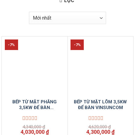
LỌC
-7%
-7%
BẾP TỪ MẶT PHẲNG
BẾP TỪ MẶT LÕM 3,5KW
3,5KW ĐỂ BÀN
ĐỂ BÀN VINSUNCOM
VINSUNCOM
Được
Được
4,340,000
₫
4,620,000
₫
xếp
xếp
Giá
Giá
Giá
Giá
4,030,000
₫
4,300,000
₫