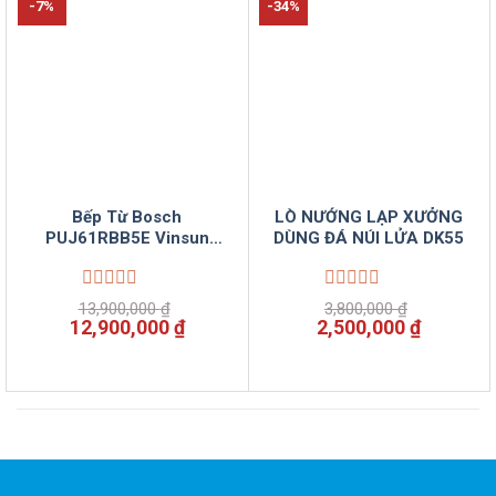
-7%
-34%
Bếp Từ Bosch
LÒ NƯỚNG LẠP XƯỞNG
PUJ61RBB5E Vinsun
DÙNG ĐÁ NÚI LỬA DK55
phân phối
Được
Được
13,900,000
₫
3,800,000
₫
xếp
xếp
Giá
Giá
Giá
Giá
12,900,000
₫
2,500,000
₫
hạng
hạng
gốc
hiện
gốc
hiện
0
0
là:
tại
là:
tại
5
5
13,900,000 ₫.
là:
3,800,000 ₫.
là:
sao
sao
12,900,000 ₫.
2,500,00