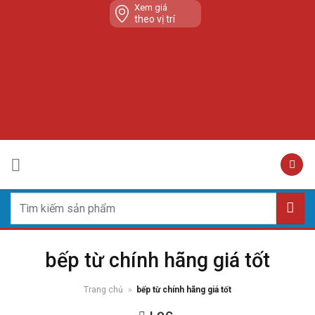
Skip
Xem giá
theo vị trí
to
content
Tìm
kiếm:
bếp từ chính hãng giá tốt
Trang chủ
»
bếp từ chính hãng giá tốt