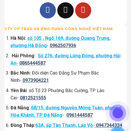
CTY CP TKXD VÀ ỨNG DỤNG CÔNG NGHỆ VIỆT NAM
Hà Nội:
số 105 , Ngõ 169, đường Quang Trung,
phường Hà Đông
-
0962507936
Hải Phòng:
Số 276, đường Lũng Đông, phường Hải
An-
0865444587
Bắc Ninh:
Đối diện Cao Đẳng Sư Phạm Bắc
Ninh-
0973904221
Yên Bái
: số Tổ 23 Phường Bắc Cường, TP Lào
Cai-
0812521555
Đà Nẵng
:
68/15, đường Nguyễn Mộng Tuân, phường
Hòa Khánh, TP Đà Nẵng
-
0961444587
Đồng Tháp:
63A, ấp Tân Thạnh, Lấp Vò
-
0947344334