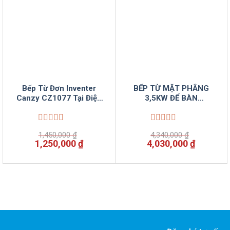
Bếp Từ Đơn Inventer
BẾP TỪ MẶT PHẲNG
Canzy CZ1077 Tại Điện
3,5KW ĐỂ BÀN
Máy VinSun
VINSUNCOM
Được
Được
1,450,000
₫
4,340,000
₫
xếp
xếp
Giá
Giá
Giá
Giá
1,250,000
₫
4,030,000
₫
hạng
hạng
gốc
hiện
gốc
hiện
0
0
là:
tại
là:
tại
5
5
1,450,000 ₫.
là:
4,340,000 ₫.
là:
sao
sao
1,250,000 ₫.
4,030,00