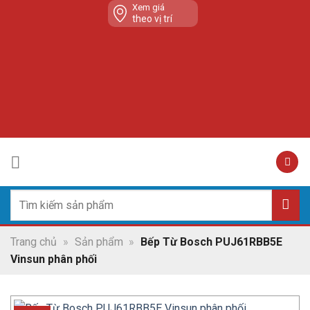
Skip
Xem giá
theo vị trí
to
content
Tìm
kiếm:
Trang chủ
»
Sản phẩm
»
Bếp Từ Bosch PUJ61RBB5E
Vinsun phân phối