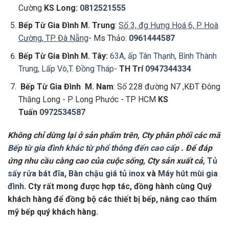
Cường
KS Long:
0812521555
Bếp Từ Gia Đình
M. Trung
:
Số 3, đg Hưng Hoá 6, P. Hoà
Cường, TP. Đà Nẵng
- Ms Thảo:
0961444587
Bếp Từ Gia Đình
M. Tây:
63A, ấp Tân Thạnh, Bình Thành
Trung, Lấp Vò,T. Đồng Tháp
-
TH Trí
0947344334
Bếp Từ Gia Đình
M. Nam
: Số 228 đường N7 ,KĐT Đông
Thăng Long - P Long Phước - TP HCM
KS
Tuấn
0972534587
Không chỉ dừng lại ở sản phẩm trên, Cty phân phối các mã
Bếp từ gia đình khác từ phổ thông đến cao cấp
. Để đáp
ứng nhu cầu càng cao của cuộc sống, Cty sản xuất cả,
Tủ
sấy rửa bát đĩa
,
Bàn chậu giá tủ inox
và
Máy hút mùi gia
đình
. Cty rất mong được hợp tác, đồng hành cùng Quý
khách hàng để đồng bộ các thiết bị bếp, nâng cao thẩm
mỹ bếp quý khách hàng.