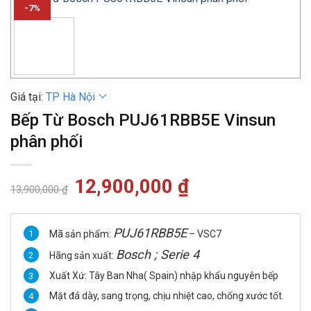
-7%
Giá tại:
TP Hà Nội
Bếp Từ Bosch PUJ61RBB5E Vinsun
phân phối
Giá
12,900,000
₫
Giá
13,900,000
₫
gốc
hiện
là:
tại
13,900,000 ₫.
là:
12,900,000 ₫.
PUJ61RBB5E
Mã sản phẩm:
– VSC7
Bosch ; Serie 4
Hãng sản xuất:
Xuất Xứ: Tây Ban Nha( Spain) nhập khẩu nguyên bếp
Mặt đá dày, sang trọng, chịu nhiệt cao, chống xước tốt.