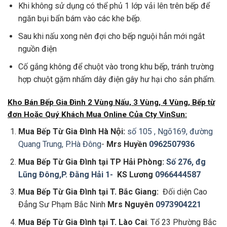
Khi không sử dụng có thể phủ 1 lớp vải lên trên bếp để
ngăn bụi bẩn bám vào các khe bếp.
Sau khi nấu xong nên đợi cho bếp nguội hẳn mới ngắt
nguồn điện
Cố gắng không để chuột vào trong khu bếp, tránh trường
hợp chuột gặm nhấm dây điện gây hư hại cho sản phẩm.
Kho Bán Bếp Gia Đình 2 Vùng Nấu, 3 Vùng, 4 Vùng, Bếp từ
đơn Hoặc Quý Khách Mua Online Của Cty VinSun:
Mua Bếp Từ Gia Đình
Hà Nội:
số 105 , Ngõ169, đường
Quang Trung, P.Hà Đông
-
Mrs Huyền
0962507936
Mua Bếp Từ Gia Đình
tại
TP Hải Phòng:
Số 276, đg
Lũng Đông,P. Đằng Hải 1-
KS Lương
0966444587
Mua Bếp Từ Gia Đình
tại T
. Bắc Giang:
Đối diện Cao
Đẳng Sư Phạm Bắc Ninh
Mrs Nguyên
0973904221
Mua Bếp Từ Gia Đình
tại
T
. Lào Cai
: Tổ 23 Phường Bắc