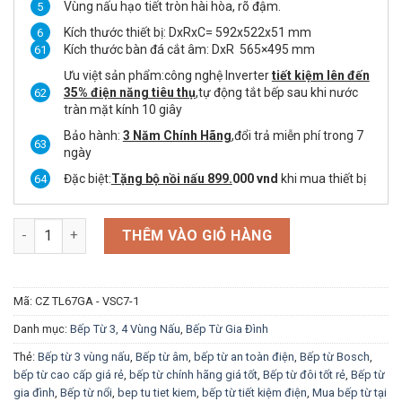
Vùng nấu hạo tiết tròn hài hòa, rõ đậm.
Kích thước thiết bị: DxRxC= 592x522x51 mm
Kích thước bàn đá cắt âm: DxR 565×495 mm
Ưu việt sản phẩm:công nghệ Inverter
tiết kiệm lên đến
35% điện năng tiêu thụ
,tự động tắt bếp sau khi nước
tràn mặt kính 10 giây
Bảo hành:
3 Năm Chính Hãng
,đổi trả miễn phí trong 7
ngày
Đặc biệt:
Tặng bộ nồi nấu 899.
000 vnd
khi mua thiết bị
Bếp Từ Bosch PUJ61RBB5E Vinsun phân phối số lượng
THÊM VÀO GIỎ HÀNG
Mã:
CZ TL67GA - VSC7-1
Danh mục:
Bếp Từ 3, 4 Vùng Nấu
,
Bếp Từ Gia Đình
Thẻ:
Bếp từ 3 vùng nấu
,
Bếp từ âm
,
bếp từ an toàn điện
,
Bếp từ Bosch
,
bếp từ cao cấp giá rẻ
,
bếp từ chính hãng giá tốt
,
Bếp từ đôi tốt rẻ
,
Bếp từ
gia đình
,
Bếp từ nổi
,
bep tu tiet kiem
,
bếp từ tiết kiệm điện
,
Mua bếp từ tại