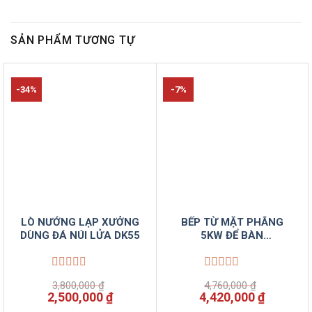
SẢN PHẨM TƯƠNG TỰ
-34%
-7%
LÒ NƯỚNG LẠP XƯỞNG
BẾP TỪ MẶT PHẲNG
DÙNG ĐÁ NÚI LỬA DK55
5KW ĐỂ BÀN
VINSUNCOM
Được
Được
3,800,000
₫
4,760,000
₫
xếp
xếp
Giá
Giá
Giá
Giá
2,500,000
₫
4,420,000
₫
hạng
hạng
gốc
hiện
gốc
hiện
0
0