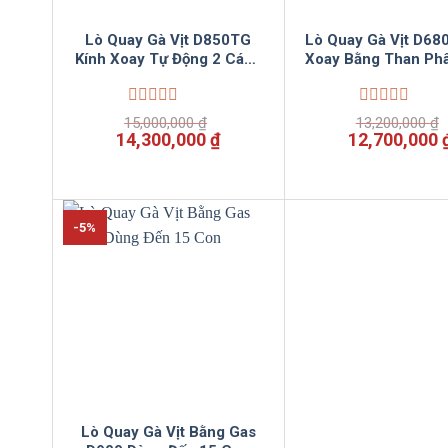
Lò Quay Gà Vịt D850TG
Lò Quay Gà Vịt D68
Kính Xoay Tự Động 2 Cánh
Xoay Bằng Than Phâ
Bằng Than Và Gas Phân
Bởi Vinsunco
Phối Bởi Vinsuncom
Được
Được
15,000,000
₫
13,200,000
₫
xếp
xếp
Giá
Giá
Giá
14,300,000
₫
12,700,000
hạng
hạng
gốc
hiện
gốc
0
0
là:
tại
là:
5
5
15,000,000 ₫.
là:
13,200,000 ₫
sao
sao
14,300,000 ₫.
-5%
Lò Quay Gà Vịt Bằng Gas