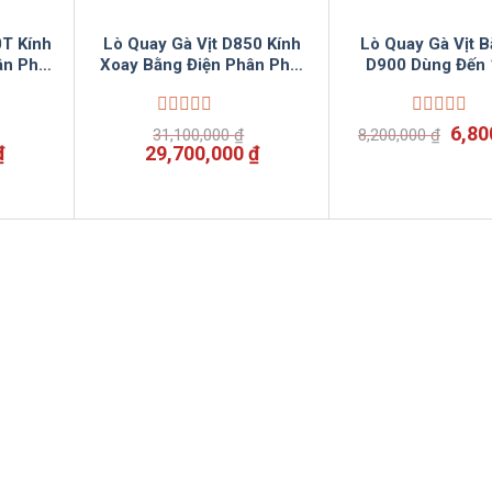
0T Kính
Lò Quay Gà Vịt D850 Kính
Lò Quay Gà Vịt 
n Phối
Xoay Bằng Điện Phân Phối
D900 Dùng Đến 
m
Bởi Vinsuncom
Tồn Tốt R
Được
Được
Giá
6,80
31,100,000
₫
8,200,000
₫
xếp
xếp
Giá
Giá
Giá
gốc
₫
29,700,000
₫
hạng
hạng
hiện
gốc
hiện
là:
0
0
tại
là:
tại
8,20
5
5
.
là:
31,100,000 ₫.
là:
sao
sao
12,700,000 ₫.
29,700,000 ₫.