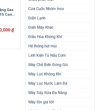
Cửa Cuốn Nhôm Inox
Bằng Gas
15 Con
Điện Lạnh
ẻ
Điện Máy Khác
Giá
0,000
₫
hiện
Điều Hòa Không Khí
tại
0,000 ₫.
là:
Hệ thống hút mùi
6,800,000 ₫.
Linh Kiện Tủ Nấu Cơm
Máy Chế Biến Đóng Gói
Máy Lọc Không Khí
Máy Lọc Nước Làm Đá
Máy Sấy Rửa Đa Năng
Máy tồn giá tốt