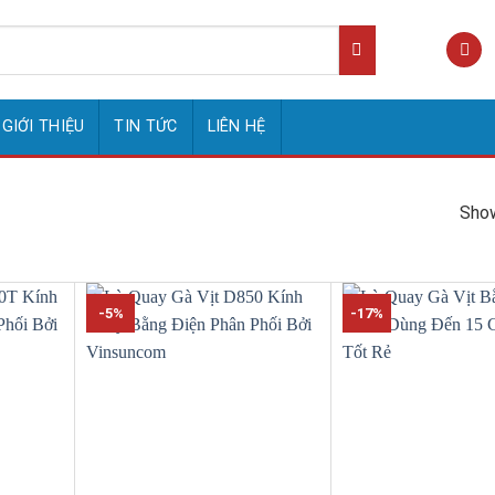
GIỚI THIỆU
TIN TỨC
LIÊN HỆ
Show
-5%
-17%