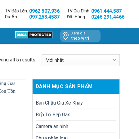
0962.507.936
0961.444.587
TV Bếp Lớn:
TV Gia Đình:
097.253.4587
0246.291.4466
Dự Án:
Đặt Hàng:
Xem giá
theo vị trí
ing all 5 results
DANH MỤC SẢN PHẨM
Bàn Chậu Giá Xe Khay
Bếp Từ Bếp Gas
Camera an ninh
Chưa phân loại