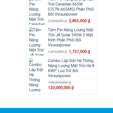
là:
tại
Trời Canadian 665W
25,500,000 ₫.
là:
(CS7N-665MS) Phân Phối
24,500,000
Bởi Vinsunpower
Giá
Giá
2,855,000
₫
2,984,000
₫
gốc
hiện
Tấm Pin Năng Lượng Mặt
là:
tại
Trời JA Solar 545W 2 Mặt
2,984,000 ₫.
là:
Kính Phân Phối Bởi
2,855,000 ₫.
Vinsunpower
Giá
Giá
1,727,000
₫
1,810,000
₫
gốc
hiện
Combo Lắp Đặt Hệ Thống
là:
tại
Năng Lượng Mặt Trời Hệ 8
1,810,000 ₫.
là:
KWP Lưu Trữ Bởi
1,727,000 ₫.
Vinsunpower
138,000,000
₫
Giá
Giá
120,000,000
₫
gốc
hiện
là:
tại
138,000,000 ₫.
là:
120,000,000 ₫.