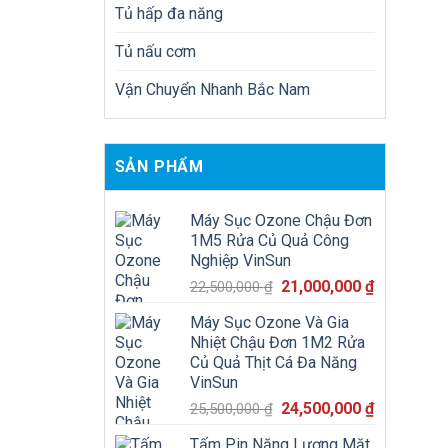
Tủ hấp đa năng
Tủ nấu cơm
Vận Chuyển Nhanh Bắc Nam
SẢN PHẨM
Máy Sục Ozone Chậu Đơn
1M5 Rửa Củ Quả Công
Nghiệp VinSun
Giá
Giá
21,000,000
₫
22,500,000
₫
gốc
hiện
Máy Sục Ozone Và Gia
là:
tại
Nhiệt Chậu Đơn 1M2 Rửa
22,500,000 ₫.
là:
Củ Quả Thịt Cá Đa Năng
21,000,000
VinSun
Giá
Giá
24,500,000
₫
25,500,000
₫
gốc
hiện
Tấm Pin Năng Lượng Mặt