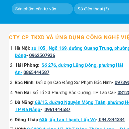
CTY CP TKXD VÀ ỨNG DỤNG CÔNG NGHỆ VI
Hà Nội:
số 105 , Ngõ 169, đường Quang Trung, phườn
Đông
-
0962507936
Hải Phòng:
Số 276, đường Lũng Đông, phường Hải
An-
0865444587
Bắc Ninh:
Đối diện Cao Đẳng Sư Phạm Bắc Ninh-
09739
Yên Bái
: số Tổ 23 Phường Bắc Cường, TP Lào Cai-
0812
Đà Nẵng
:
68/15, đường Nguyễn Mộng Tuân, phường H
TP Đà Nẵng
-
0961444587
Đồng Tháp:
63A, ấp Tân Thạnh, Lấp Vò
-
0947344334