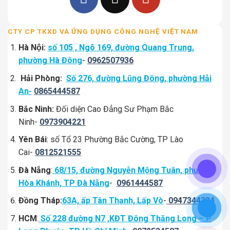
CTY CP TKXD VÀ ỨNG DỤNG CÔNG NGHỆ VIỆT NAM
Hà Nội:
số 105 , Ngõ 169, đường Quang Trung,
phường Hà Đông
-
0962507936
Hải Phòng:
Số 276, đường Lũng Đông, phường Hải
An-
0865444587
Bắc Ninh:
Đối diện Cao Đẳng Sư Phạm Bắc
Ninh-
0973904221
Yên Bái
: số Tổ 23 Phường Bắc Cường, TP Lào
Cai-
0812521555
Đà Nẵng
:
68/15, đường Nguyễn Mộng Tuân, phường
Hòa Khánh, TP Đà Nẵng
-
0961444587
Đồng Tháp:
63A, ấp Tân Thạnh, Lấp Vò
-
0947344334
HCM
:
Số 228 đường N7 ,KĐT Đông Thăng Long – P