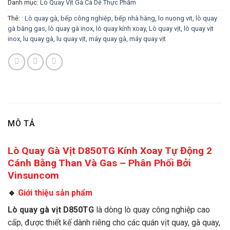
Danh mục:
Lò Quay Vịt Gà Cá Dê Thực Phẩm
Thẻ:
: Lò quay gà
,
bếp công nghiệp
,
bếp nhà hàng
,
lo nuong vit
,
lò quay
gà bằng gas
,
lò quay gà inox
,
lò quay kính xoay
,
Lò quay vịt
,
lò quay vịt
inox
,
lu quay gà
,
lu quay vịt
,
máy quay gà
,
máy quay vịt
MÔ TẢ
Lò Quay Gà Vịt D850TG Kính Xoay Tự Động 2
Cánh Bằng Than Và Gas – Phân Phối Bởi
Vinsuncom
🔹
Giới thiệu sản phẩm
Lò quay gà vịt D850TG
là dòng lò quay công nghiệp cao
cấp, được thiết kế dành riêng cho các quán vịt quay, gà quay,