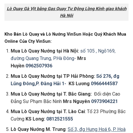
Lò Quay Gà Vịt bằng Gas Quay Tự Động Lồng Kính giao khách
Hà Nội
Kho Bán Lò Quay và Lò Nướng VinSun Hoặc Quý Khách Mua
Online Của Cty VinSun:
Mua Lò Quay Nướng tại
Hà Nội:
số 105 , Ngõ169,
đường Quang Trung, P.Hà Đông
-
Mrs
Huyền
0962507936
Mua Lò Quay Nướng tại
TP Hải Phòng:
Số 276, đg
Lũng Đông,P. Đằng Hải 1-
KS Lương
0966444587
Mua Lò Quay Nướng tại
T
. Bắc Giang:
Đối diện Cao
Đẳng Sư Phạm Bắc Ninh
Mrs Nguyên
0973904221
Mua Lò Quay Nướng tại
T
. Lào Cai
: Tổ 23 Phường Bắc
Cường
KS Long:
0812521555
Lò Quay Nướng
M. Trung
:
Số 3, đg Hưng Hoá 6, P. Hoà