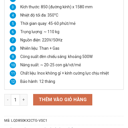
Kích thước: 850 (đường kính) x 1580 mm
Nhiệt độ tối đa: 350°C
Thời gian quay: 45-60 phút/mẻ
Trọng lượng: ~ 110 kg
Nguồn điện: 220V/50Hz
Nhiên liệu: Than + Gas
Công suất đèn chiếu sáng: khoảng 500W
Năng suất: ~ 20-25 con gà/vịt/mẻ
Chất liệu: Inox không gỉ + kính cường lực chịu nhiệt
Bảo hành: 12 tháng
Lò Quay Gà Vịt D850TG Kính Xoay Tự Động 2 Cánh Bằng Than 
THÊM VÀO GIỎ HÀNG
Mã:
LQD850KX2CTG-VSC1