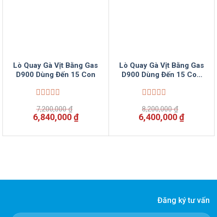
Lò Quay Gà Vịt Bằng Gas
Lò Quay Gà Vịt Bằng Gas
D900 Dùng Đến 15 Con
D900 Dùng Đến 15 Con
Tồn Tốt Rẻ
Được
Được
7,200,000
₫
8,200,000
₫
xếp
xếp
Giá
Giá
Giá
Giá
6,840,000
₫
6,400,000
₫
hạng
hạng
gốc
hiện
gốc
hiện
0
0
là:
tại
là:
tại
5
5
7,200,000 ₫.
là:
8,200,000 ₫.
là:
sao
sao
6,840,000 ₫.
6,400,00
Đăng ký tư vấn