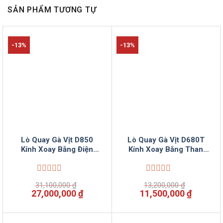
SẢN PHẨM TƯƠNG TỰ
-13%
-13%
Lò Quay Gà Vịt D850
Lò Quay Gà Vịt D680T
Kính Xoay Bằng Điện
Kính Xoay Bằng Than
Phân Phối Bởi
Phân Phối Bởi
Vinsuncom
Vinsuncom
Được
Được
31,100,000
₫
13,200,000
₫
xếp
xếp
Giá
Giá
Giá
Giá
27,000,000
₫
11,500,000
₫
hạng
hạng
gốc
hiện
gốc
hiện
0
0
là:
tại
là:
tại
5
5
31,100,000 ₫.
là:
13,200,000 ₫.
là:
sao
sao