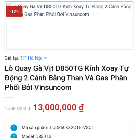
-13%
Giá tại:
TP Hà Nội
Lò Quay Gà Vịt D850TG Kính Xoay Tự
Động 2 Cánh Bằng Than Và Gas Phân
Phối Bởi Vinsuncom
Giá
13,000,000
₫
Giá
15,000,000
₫
gốc
hiện
là:
tại
15,000,000 ₫.
là:
13,000,000 ₫.
Mã sản phẩm: LQD850KX2CTG-VSC1
Model: D850TG