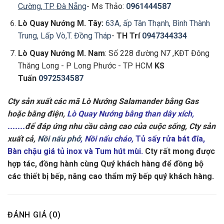
Cường, TP. Đà Nẵng
- Ms Thảo:
0961444587
Lò Quay Nướng
M. Tây:
63A, ấp Tân Thạnh, Bình Thành
Trung, Lấp Vò,T. Đồng Tháp
-
TH Trí
0947344334
Lò Quay Nướng
M. Nam
: Số 228 đường N7 ,KĐT Đông
Thăng Long - P Long Phước - TP HCM
KS
Tuấn
0972534587
Cty sản xuất các mã Lò Nướng Salamander bằng Gas
hoặc bằng điện,
Lò Quay Nướng bằng than dây xích,
.......
để đáp ứng nhu cầu càng cao của cuộc sống, Cty sản
xuất cả,
Nồi nấu phở
, Nồi nấu cháo
,
Tủ sấy rửa bát đĩa
,
Bàn chậu giá tủ inox
và
Tum hút mùi
.
Cty rất mong được
hợp tác, đồng hành cùng Quý khách hàng để đồng bộ
các thiết bị bếp, nâng cao thẩm mỹ bếp quý khách hàng.
ĐÁNH GIÁ (0)