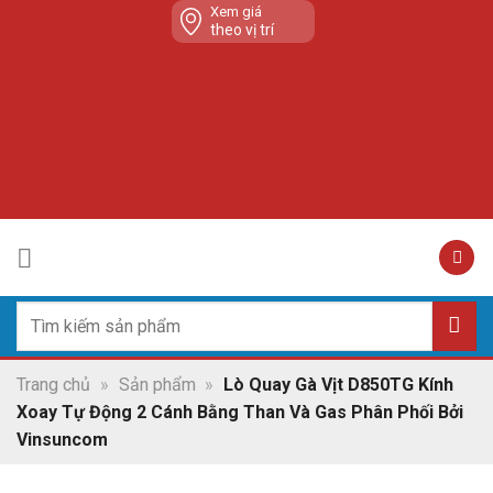
Skip
Xem giá
theo vị trí
to
content
Tìm
kiếm:
Trang chủ
»
Sản phẩm
»
Lò Quay Gà Vịt D850TG Kính
Xoay Tự Động 2 Cánh Bằng Than Và Gas Phân Phối Bởi
Vinsuncom