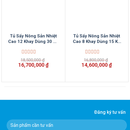
Tủ Sấy Nông Sản Nhiệt
Tủ Sấy Nông Sản Nhiệt
Cao 12 Khay Dùng 30 Kg
Cao 8 Khay Dùng 15 Kg
Thực Phẩm Điện Tự
Thực Phẩm Điện Tự
Động Inox 2 Lớp VinSun
Động Inox 2 Lớp VinSun
Được
Được
18,500,000
₫
16,800,000
₫
xếp
xếp
Giá
Giá
Giá
Giá
16,700,000
₫
14,600,000
₫
hạng
hạng
gốc
hiện
gốc
hiện
0
0
là:
tại
là:
tại
5
5
18,500,000 ₫.
là:
16,800,000 ₫.
là:
sao
sao
16,700,000 ₫.
14,600,
Đăng ký tư vấn