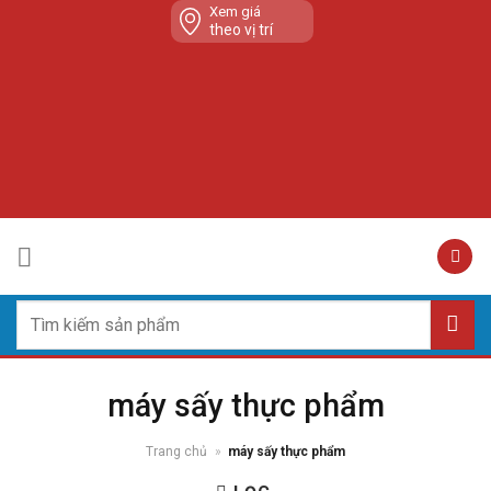
Skip
Xem giá
theo vị trí
to
content
Tìm
kiếm:
máy sấy thực phẩm
Trang chủ
»
máy sấy thực phẩm