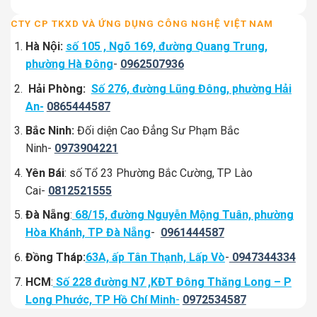
CTY CP TKXD VÀ ỨNG DỤNG CÔNG NGHỆ VIỆT NAM
Hà Nội:
số 105 , Ngõ 169, đường Quang Trung,
phường Hà Đông
-
0962507936
Hải Phòng:
Số 276, đường Lũng Đông, phường Hải
An-
0865444587
Bắc Ninh:
Đối diện Cao Đẳng Sư Phạm Bắc
Ninh-
0973904221
Yên Bái
: số Tổ 23 Phường Bắc Cường, TP Lào
Cai-
0812521555
Đà Nẵng
:
68/15, đường Nguyễn Mộng Tuân, phường
Hòa Khánh, TP Đà Nẵng
-
0961444587
Đồng Tháp:
63A, ấp Tân Thạnh, Lấp Vò
-
0947344334
HCM
:
Số 228 đường N7 ,KĐT Đông Thăng Long – P
Long Phước, TP Hồ Chí Minh
-
0972534587