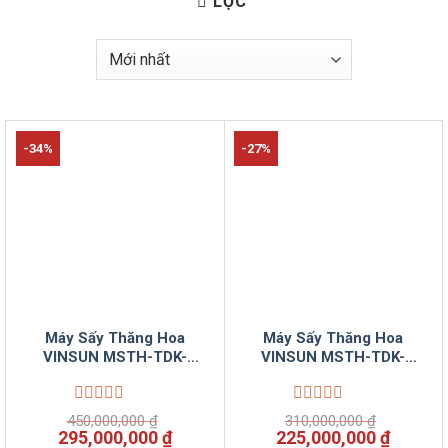
LỌC
-34%
-27%
Máy Sấy Thăng Hoa
Máy Sấy Thăng Hoa
VINSUN MSTH-TDK-
VINSUN MSTH-TDK-
FD200-VSC5
FD150-VSC5
Được
Được
450,000,000
₫
310,000,000
₫
xếp
xếp
Giá
Giá
Giá
Giá
295,000,000
₫
225,000,000
₫