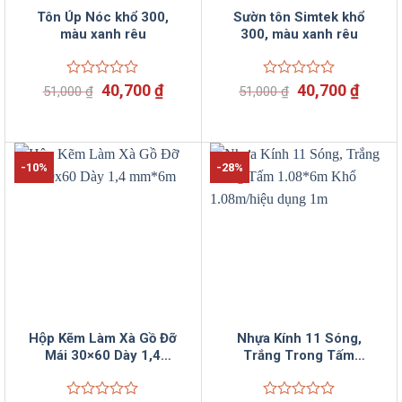
Tôn Úp Nóc khổ 300,
Sườn tôn Simtek khổ
màu xanh rêu
300, màu xanh rêu
Giá
Giá
Giá
Giá
Được
40,700
₫
Được
40,700
₫
51,000
₫
51,000
₫
xếp
xếp
gốc
hiện
gốc
hiện
hạng
hạng
là:
tại
là:
tại
0
0
51,000 ₫.
là:
51,000 ₫.
là:
5
5
40,700 ₫.
40,70
sao
sao
-10%
-28%
Hộp Kẽm Làm Xà Gồ Đỡ
Nhựa Kính 11 Sóng,
Mái 30×60 Dày 1,4
Trắng Trong Tấm
mm*6m
1.08*6m Khổ 1.08m/hiệu
dụng 1m