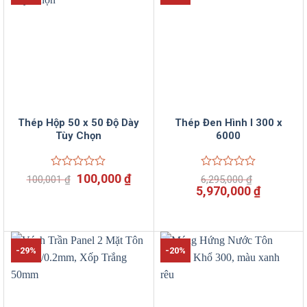
Thép Hộp 50 x 50 Độ Dày
Thép Đen Hình I 300 x
Tùy Chọn
6000
Giá
Giá
Được
100,000
₫
Được
100,001
₫
6,295,000
₫
xếp
xếp
gốc
hiện
Giá
Giá
5,970,000
₫
hạng
hạng
là:
tại
gốc
hiện
0
0
100,001 ₫.
là:
là:
tại
5
5
100,000 ₫.
6,295,000 ₫.
là:
sao
sao
5,970,00
-29%
-20%