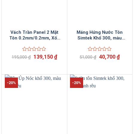
Vách Trần Panel 2 Mặt
Máng Hứng Nước Tôn
Tôn 0.2mm/0.2mm, Xốp
Simtek Khổ 300, màu
Trắng 50mm
xanh rêu
Giá
Giá
Giá
Giá
Được
139,150
₫
Được
40,700
₫
195,000
₫
51,000
₫
xếp
xếp
gốc
hiện
gốc
hiện
hạng
hạng
là:
tại
là:
tại
0
0
195,000 ₫.
là:
51,000 ₫.
là:
5
5
139,150 ₫.
40,70
sao
sao
-20%
-20%