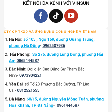
KẾT NỐI ĐA KÊNH VỚI VINSUN
CTY CP TKXD VÀ ỨNG DỤNG CÔNG NGHỆ VIỆT NAM
Hà Nội:
số 105 , Ngõ 169, đường Quang Trung,
phường Hà Đông
-
0962507936
Hải Phòng:
Số 276, đường Lũng Đông, phường Hải
An-
0865444587
Bắc Ninh:
Đối diện Cao Đẳng Sư Phạm Bắc
Ninh-
0973904221
Yên Bái
: số Tổ 23 Phường Bắc Cường, TP Lào
Cai-
0812521555
Đà Nẵng
:
68/15, đường Nguyễn Mộng Tuân, phường
Hòa Khánh, TP Đà Nẵng
-
0961444587