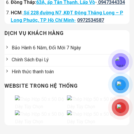
Đồng Tháp:
63A, ấp Tân Thạnh, Lấp Vò
-
0947344334
HCM
:
Số 228 đường N7 ,KĐT Đông Thăng Long – P
Long Phước, TP Hồ Chí Minh
-
0972534587
DỊCH VỤ KHÁCH HÀNG
Bảo Hành 6 Năm, Đổi Mới 7 Ngày
Chính Sách Đại Lý
Hình thức thanh toán
WEBSITE TRONG HỆ THỐNG