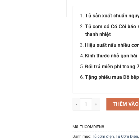
là:
10,100,000 ₫.
Tủ sản xuất chuẩn nguyê
Tủ cơm có Có Còi báo s
thanh nhiệt
Hiệu suất nấu nhiều cơ
Kính thước nhỏ gọn h
Đổi trả miễn phí trong 
Tặng phiếu mua Đồ bếp
Tủ Nấu Cơm Điện 8 Khay Việt N
THÊM VÀO
Mã:
TUCOMDIEN8
Danh mục:
Tủ cơm điện
,
Tủ Cơm Điện