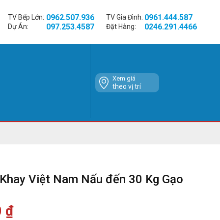
0962.507.936
0961.444.587
TV Bếp Lớn:
TV Gia Đình:
097.253.4587
0246.291.4466
Dự Án:
Đặt Hàng:
Xem giá
theo vị trí
 Khay Việt Nam Nấu đến 30 Kg Gạo
0
₫
Giá
hiện