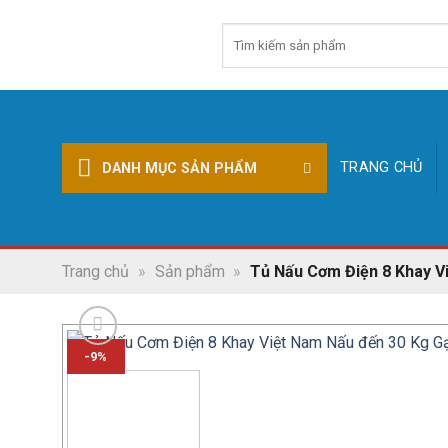
Skip
Tìm
to
kiếm:
content
TRANG CHỦ
DANH MỤC SẢN PHẨM
Trang chủ
»
Sản phẩm
»
Tủ Nấu Cơm Điện 8 Khay V
-9%