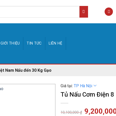
GIỚI THIỆU
TIN TỨC
LIÊN HỆ
iệt Nam Nấu đến 30 Kg Gạo
Giá tại:
TP Hà Nội
Tủ Nấu Cơm Điện 8
Giá
9,200,00
10,100,000
₫
gốc