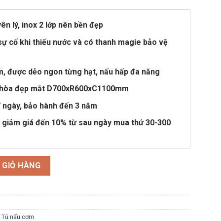
tại
là:
9,200,000 ₫.
n lý, inox 2 lớp nên bền đẹp
ự cố khi thiếu nước và có thanh magie bảo vệ
m, được dẻo ngon từng hạt, nấu hấp đa năng
ài hòa đẹp mắt D700xR600xC1100mm
7 ngày, bảo hành đến 3 năm
 giảm giá đến 10% từ sau ngày mua thứ 30-300
am Nấu đến 30 Kg Gạo số lượng
 GIỎ HÀNG
,
Tủ nấu cơm