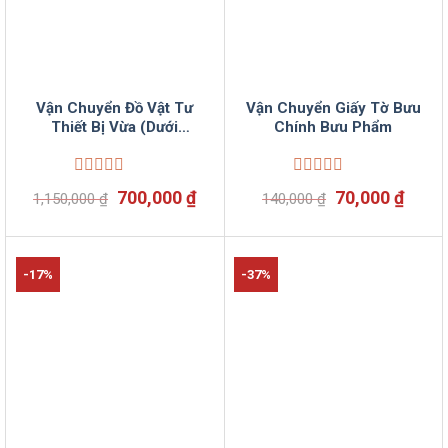
Vận Chuyển Đồ Vật Tư
Vận Chuyển Giấy Tờ Bưu
Thiết Bị Vừa (Dưới
Chính Bưu Phẩm
500KG)
Được
Được
Giá
Giá
Giá
Giá
700,000
₫
70,000
₫
1,150,000
₫
140,000
₫
xếp
xếp
gốc
hiện
gốc
hiện
hạng
hạng
là:
tại
là:
tại
0
0
1,150,000 ₫.
là:
140,000 ₫.
là:
5
5
700,000 ₫.
70,00
sao
sao
-17%
-37%