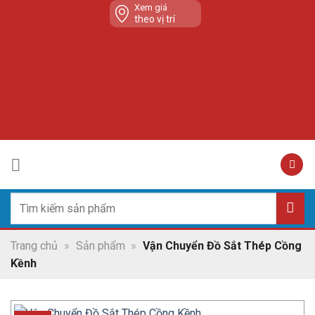
Skip
Xem giá
theo vị trí
to
content
Tìm
kiếm:
Trang chủ
»
Sản phẩm
»
Vận Chuyển Đồ Sắt Thép Cồng
Kềnh