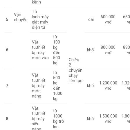
kềnh
Tủ
Vận
lạnh,máy
600.000
660
5
cái
chuyển
giặt máy
vnđ
v
điện tử
từ
Vật
100
tư,thiết
kg
800.000
880
6
khối
bị máy
đến
vnđ
v
móc vừa
500
Chiều
kg
2
chuyến
từ
Vật
chạy
500
tư,thiết
liên tục
kg
1.200.000
1.32
7
bị máy
khối
đến
vnđ
v
móc
1000
nặng
kg
Vật
từ
tư,thiết
1000
1.500.000
1.80
8
bị máy
khối
kg trở
vnđ
v
siêu
lên
nặng