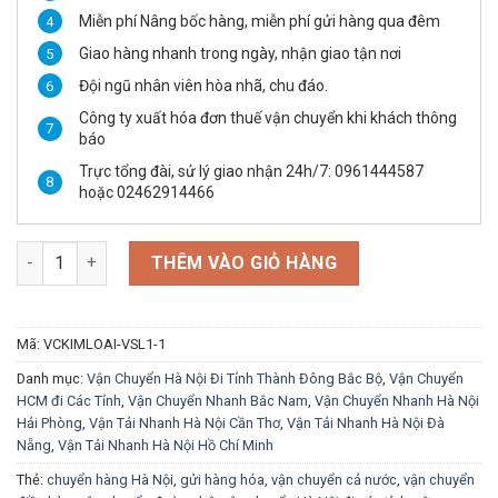
Miễn phí Nâng bốc hàng, miễn phí gửi hàng qua đêm
Giao hàng nhanh trong ngày, nhận giao tận nơi
Đội ngũ nhân viên hòa nhã, chu đáo.
Công ty xuất hóa đơn thuế vận chuyển khi khách thông
báo
Trực tổng đài, sử lý giao nhận 24h/7: 0961444587
hoặc 02462914466
Vận Chuyển Đồ Sắt Thép Cồng Kềnh số lượng
THÊM VÀO GIỎ HÀNG
Mã:
VCKIMLOAI-VSL1-1
Danh mục:
Vận Chuyển Hà Nội Đi Tỉnh Thành Đông Bắc Bộ
,
Vận Chuyển
HCM đi Các Tỉnh
,
Vận Chuyển Nhanh Bắc Nam
,
Vận Chuyển Nhanh Hà Nội
Hải Phòng
,
Vận Tải Nhanh Hà Nội Cần Thơ
,
Vận Tải Nhanh Hà Nội Đà
Nẵng
,
Vận Tải Nhanh Hà Nội Hồ Chí Minh
Thẻ:
chuyển hàng Hà Nội
,
gửi hàng hóa
,
vận chuyển cả nước
,
vận chuyển