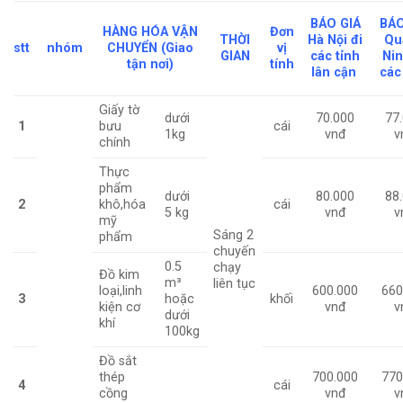
BÁO GIÁ
BÁO
HÀNG HÓA VẬN
Đơn
THỜI
Hà Nội đi
Qu
stt
nhóm
CHUYỂN (Giao
vị
GIAN
các tỉnh
Nin
tận nơi)
tính
lân cận
các
Giấy tờ
dưới
70.000
77
1
bưu
cái
1kg
vnđ
v
chính
Thực
phẩm
dưới
80.000
88
2
khô,hóa
cái
5 kg
vnđ
v
mỹ
Sáng 2
phẩm
chuyến
0.5
chạy
Đồ kim
m³
liên tục
loại,linh
600.000
660
3
hoặc
khối
kiện cơ
vnđ
v
dưới
khí
100kg
Đồ sắt
thép
700.000
770
4
cái
cồng
vnđ
v