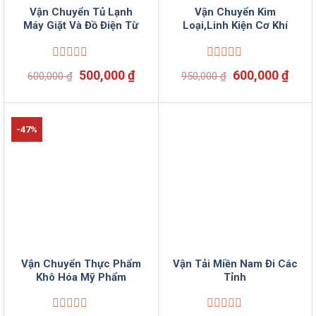
Vận Chuyển Tủ Lạnh
Vận Chuyển Kim
Máy Giặt Và Đồ Điện Từ
Loại,Linh Kiện Cơ Khí
Được
Được
Giá
Giá
Giá
Giá
500,000
₫
600,000
₫
600,000
₫
950,000
₫
xếp
xếp
gốc
hiện
gốc
hiện
hạng
hạng
là:
tại
là:
tại
0
0
600,000 ₫.
là:
950,000 ₫.
là:
5
5
500,000 ₫.
600,
sao
sao
-47%
Vận Chuyển Thực Phẩm
Vận Tải Miền Nam Đi Các
Khô Hóa Mỹ Phẩm
Tỉnh