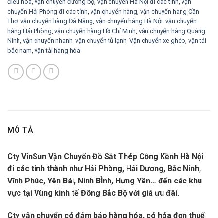
điều hòa
,
vận chuyển đường bộ
,
vận chuyển Hà Nội đi các tỉnh
,
vận
chuyển Hải Phòng đi các tỉnh
,
vận chuyển hàng
,
vận chuyển hàng Cần
Thơ
,
vận chuyển hàng Đà Nẵng
,
vận chuyển hàng Hà Nội
,
vận chuyển
hàng Hải Phòng
,
vận chuyển hàng Hồ Chí Minh
,
vận chuyển hàng Quảng
Ninh
,
vận chuyển nhanh
,
vận chuyển tủ lạnh
,
Vận chuyển xe ghép
,
vận tải
bắc nam
,
vận tải hàng hóa
MÔ TẢ
Cty VinSun Vận Chuyển Đồ Sắt Thép Cồng Kềnh Hà Nội
đi các tỉnh thành như Hải Phòng, Hải Dương, Bắc Ninh,
Vĩnh Phúc, Yên Bái, Ninh BÌnh, Hưng Yên… đến các khu
vực tại Vùng kinh tế Đông Bắc Bộ với giá ưu đãi.
Cty vận chuyển có đảm bảo hàng hóa, có hóa đơn thuế