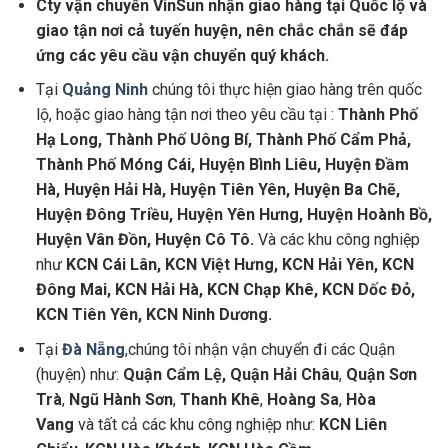
Cty vận chuyển VinSun nhận giao hàng tại Quốc lộ và
giao tận nơi cả tuyến huyện, nên chắc chắn sẽ đáp
ứng các yêu cầu vận chuyển quý khách.
Tại
Quảng Ninh
chúng tôi thực hiện giao hàng trên quốc
lộ, hoặc giao hàng tận nơi theo yêu cầu tại :
Thành Phố
Hạ Long, Thành Phố Uông Bí, Thành Phố Cẩm Phả,
Thành Phố Móng Cái, Huyện Bình Liêu, Huyện Đầm
Hà, Huyện Hải Hà, Huyện Tiên Yên, Huyện Ba Chẽ,
Huyện Đông Triều, Huyện Yên Hưng, Huyện Hoành Bồ,
Huyện Vân Đồn, Huyện Cô Tô.
Và các khu công nghiệp
như
KCN Cái Lân, KCN Việt Hưng, KCN Hải Yên, KCN
Đông Mai, KCN Hải Hà, KCN Chạp Khê, KCN Dốc Đỏ,
KCN Tiên Yên, KCN Ninh Dương.
Tại
Đà Nẵng
,chúng tôi nhận vận chuyển đi các Quận
(huyện) như:
Quận Cẩm Lệ, Quận Hải Châu
,
Quận Sơn
Trà
,
Ngũ Hành Sơn
,
Thanh Khê
,
Hoàng Sa
,
Hòa
Vang
và tất cả các khu công nghiệp như:
KCN Liên