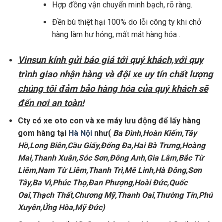
Hợp đồng vận chuyển minh bạch, rõ ràng.
Đền bù thiệt hại 100% do lỗi công ty khi chở
hàng làm hư hỏng, mất mát hàng hóa .
Vinsun kính gửi báo giá tới quý khách,với quy
trình giao nhận hàng và đội xe uy tín chất lượng
chúng tôi đảm bảo hàng hóa của quý khách sẽ
đến nơi an toàn!
Cty có xe oto con và xe máy lưu động để lấy hàng
gom hàng tại
Hà Nội
như(
Ba Đình,Hoàn Kiếm,Tây
Hồ,Long Biên,Cầu Giấy,Đống Đa,Hai Bà Trưng,Hoàng
Mai,Thanh Xuân,Sóc Sơn,Đông Anh,Gia Lâm,Bắc Từ
Liêm,Nam Từ Liêm,Thanh Trì,Mê Linh,Hà Đông,Sơn
Tây,Ba Vì,Phúc Thọ,Đan Phượng,Hoài Đức,Quốc
Oai,Thạch Thất,Chương Mỹ,Thanh Oai,Thường Tín,Phú
Xuyên,Ứng Hòa,Mỹ Đức)