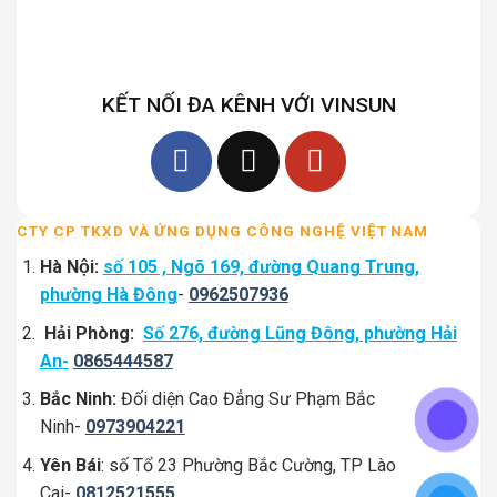
KẾT NỐI ĐA KÊNH VỚI VINSUN
CTY CP TKXD VÀ ỨNG DỤNG CÔNG NGHỆ VIỆT NAM
Hà Nội:
số 105 , Ngõ 169, đường Quang Trung,
phường Hà Đông
-
0962507936
Hải Phòng:
Số 276, đường Lũng Đông, phường Hải
An-
0865444587
Bắc Ninh:
Đối diện Cao Đẳng Sư Phạm Bắc
Ninh-
0973904221
Yên Bái
: số Tổ 23 Phường Bắc Cường, TP Lào
Cai-
0812521555