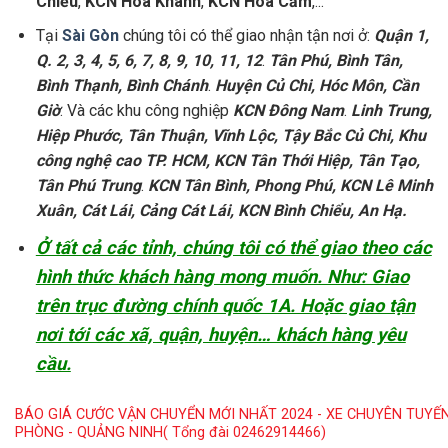
Chiểu
,
KCN Hòa Khánh
,
KCN Hòa Cầm
,...
Tại
Sài Gòn
chúng tôi có thể giao nhận tận nơi ở:
Quận 1,
Q. 2, 3, 4, 5, 6, 7, 8, 9, 10, 11, 12
.
Tân Phú, Bình Tân,
Bình Thạnh, Bình Chánh
.
Huyện Củ Chi, Hóc Môn, Cần
Giờ
. Và các khu công nghiệp
KCN Đông Nam
.
Linh Trung,
Hiệp Phước, Tân Thuận, Vĩnh Lộc, Tậy Bắc Củ Chi, Khu
công nghệ cao TP. HCM, KCN Tân Thới Hiệp, Tân Tạo,
Tân Phú Trung
.
KCN Tân Bình, Phong Phú, KCN Lê Minh
Xuân, Cát Lái, Cảng Cát Lái, KCN Bình Chiểu, An Hạ.
Ở tất cả các tỉnh, chúng tôi có thể giao theo các
hình thức khách hàng mong muốn. Như: Giao
trên trục đường chính quốc 1A. Hoặc giao tận
nơi tới các xã, quận, huyện… khách hàng yêu
cầu.
BÁO GIÁ CƯỚC VẬN CHUYỂN MỚI NHẤT 2024 - XE CHUYÊN TUYẾN 
PHÒNG - QUẢNG NINH( Tổng đài 02462914466)