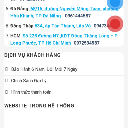
Đà Nẵng
:
68/15, đường Nguyễn Mộng Tuân, phường
Hòa Khánh, TP Đà Nẵng
-
0961444587
Đồng Tháp:
63A, ấp Tân Thạnh, Lấp Vò
-
0947344334
HCM
:
Số 228 đường N7 ,KĐT Đông Thăng Long – P
Long Phước, TP Hồ Chí Minh
-
0972534587
DỊCH VỤ KHÁCH HÀNG
Bảo Hành 6 Năm, Đổi Mới 7 Ngày
Chính Sách Đại Lý
Hình thức thanh toán
WEBSITE TRONG HỆ THỐNG