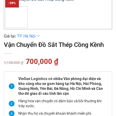
-39%
Giá tại:
TP Hà Nội
Vận Chuyển Đồ Sắt Thép Cồng Kềnh
Giá
700,000
₫
Giá
1,150,000
₫
gốc
hiện
là:
tại
1,150,000 ₫.
là:
700,000 ₫.
VinSun Logistics có nhiều Văn phòng đại diện và
kho cũng như xe gom hàng tại Hà Nội, Hải Phòng,
Quảng Ninh, Yên Bái, Đà Nẵng, Hồ Chí Minh và Cần
thơ để giao đi các tỉnh lân cận
Hàng hóa vận chuyển có đảm bảo và bồi thường khi
trày xước;
Nhận thu hộ và chuyển khoản khách miễn phí